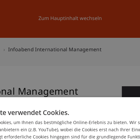
Forschung
Universität
Aktuelles
Zum Hauptinhalt wechseln
n
Infoabend International Management
ional Management
1
Mä
te verwendet Cookies.
kies, um Ihnen das bestmögliche Online-Erlebnis zu bieten. Wir 
anbietern ein (z.B. YouTube), wobei die Cookies erst nach Ihrer Ein
 erforderliche Cookies hingegen sind für die grundlegende Funkti