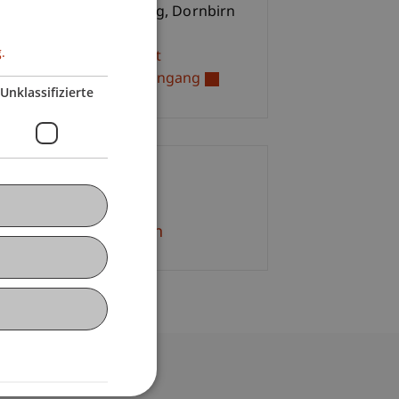
hhochschule Vorarlberg, Dornbirn
m U2 12
.
ernational Management
hdiplom- / MBA-Studiengang
Unklassifizierte
ontakt
. Gerhild Feuerstein