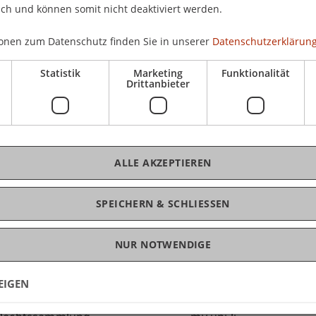
ich und können somit nicht deaktiviert werden.
Fac
Rau
onen zum Datenschutz finden Sie in unserer
Datenschutzerklärung
Int
Nac
Statistik
Marketing
Funktionalität
Drittanbieter
K
ALLE AKZEPTIEREN
Mag
SPEICHERN & SCHLIESSEN
NUR NOTWENDIGE
EIGEN