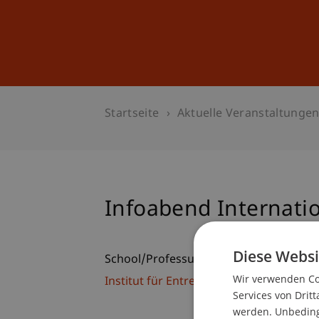
Studium
Weiterbildung
Startseite
Aktuelle Veranstaltunge
Infoabend Internat
Diese Websi
School/Professur:
Wir verwenden Coo
Institut für Entrepreneurship
Services von Dritt
werden. Unbedingt