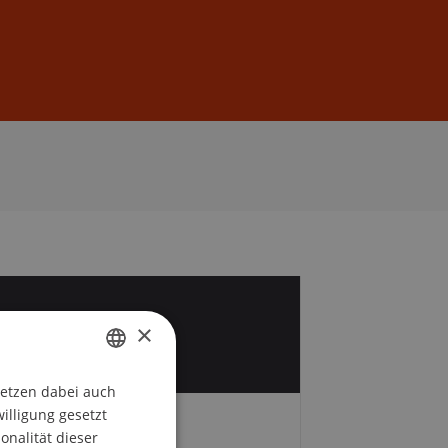
Anmelden
DE
EN
5
×
r
setzen dabei auch
GERMAN
willigung gesetzt
ENGLISH
Zeit und Ort
onalität dieser