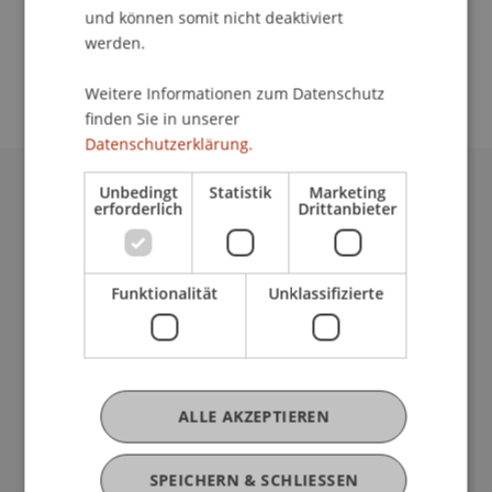
School/Professur:
und können somit nicht deaktiviert
An-Institut Institute for Compliance and Quality
werden.
Management (ICQM)
Weitere Informationen zum Datenschutz
finden Sie in unserer
Datenschutzerklärung.
Unbedingt
Statistik
Marketing
Universität Liechtenstein
erforderlich
Drittanbieter
Fürst-Franz-Josef-Strasse
9490 Vaduz
Liechtenstein
Funktionalität
Unklassifizierte
T +423 265 11 11
info@uni.li
Fußzeile Rechtliche Hinweise
Rechtssammlung
Datenschutzerklärung
ALLE AKZEPTIEREN
Disclaimer
Impressum
Fußzeile Subdomain-Verzeichnis
SPEICHERN & SCHLIESSEN
my.uni.li