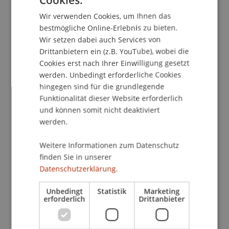
GERMAN
Wir verwenden Cookies, um Ihnen das
ENGLISH
bestmögliche Online-Erlebnis zu bieten.
Dozierende:
Wir setzen dabei auch Services von
Werner Gstöhl
Drittanbietern ein (z.B. YouTube), wobei die
Prof. Dr. Joachim Sprink
Cookies erst nach Ihrer Einwilligung gesetzt
werden. Unbedingt erforderliche Cookies
School/Professur:
hingegen sind für die grundlegende
Institut für Finanzdienstleistungen
Funktionalität dieser Website erforderlich
und können somit nicht deaktiviert
Die SeminarteilnehmerInnen erhalten einen
werden.
Überblick und erlernen die wichtigsten
Einsatzmöglichkeiten und
Weitere Informationen zum Datenschutz
Wirkungszusammenhänge über die
finden Sie in unserer
verschiedenen derivativen Instrumente. Darauf
Datenschutzerklärung.
aufbauend verstehen sie die Vorgehensweise bei
Unbedingt
Statistik
Marketing
der Entwicklung strukturierter und synthetischer
erforderlich
Drittanbieter
Produkte. Hedging- und Tradingstrategien und
deren konkrete Einsatzmöglichkeiten werden