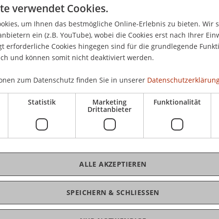
te verwendet Cookies.
kies, um Ihnen das bestmögliche Online-Erlebnis zu bieten. Wir 
anbietern ein (z.B. YouTube), wobei die Cookies erst nach Ihrer Ein
K
 erforderliche Cookies hingegen sind für die grundlegende Funkti
Donnerstag den 18. Januar, ab 21.00 Uhr, herzlich
ich und können somit nicht deaktiviert werden.
t, die Entrepreneurial Power, des Rheintals bei
Da
enen und unkomplizierten Atmosphäre einer Disco
onen zum Datenschutz finden Sie in unserer
Datenschutzerklärung
Statistik
Marketing
Funktionalität
Drittanbieter
om Master-Studiengang Entrepreneurship.
 Professoren. Erfahrt mehr über die
nnen und Unternehmern der Region und lasst
pirieren. So wird der Einklang des neuen Jahres
ines Studiums, eines neuen Lebensabschnitts.
ALLE AKZEPTIEREN
eugier um und ab geht die Entdeckungsreise
SPEICHERN & SCHLIESSEN
lub in Balzers.