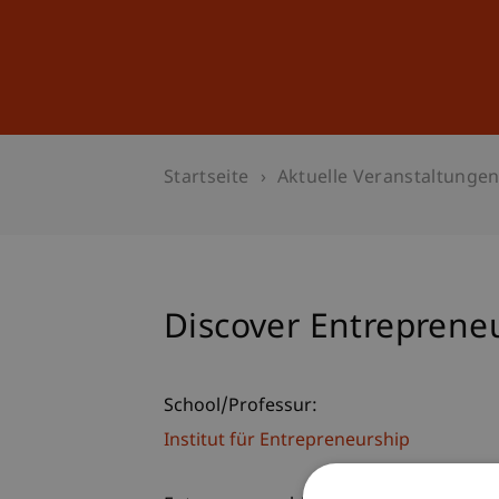
Studium
Weiterbildung
Startseite
Aktuelle Veranstaltunge
Discover Entreprene
School/Professur:
Institut für Entrepreneurship