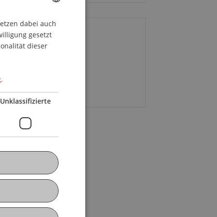
setzen dabei auch
GERMAN
willigung gesetzt
ontakt
ENGLISH
onalität dieser
niel
Müller
MBA
.
+41 81 723 22 69
Unklassifizierte