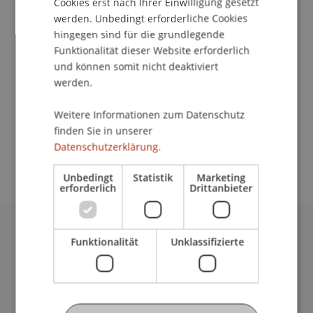
Cookies erst nach Ihrer Einwilligung gesetzt
Kontakt
werden. Unbedingt erforderliche Cookies
hingegen sind für die grundlegende
Funktionalität dieser Website erforderlich
Dozierende/Dozierender:
und können somit nicht deaktiviert
werden.
Prof. Dipl.-Arch. ETH/SIA Dietrich Schwarz
School/Professur:
Weitere Informationen zum Datenschutz
finden Sie in unserer
Studienverwaltung Bachelorstudiengang
Datenschutzerklärung.
Architektur
Unbedingt
Statistik
Marketing
erforderlich
Drittanbieter
Universität Liechtenstein
Funktionalität
Unklassifizierte
Fürst-Franz-Josef-Strasse
9490 Vaduz
Liechtenstein
T +423 265 11 11