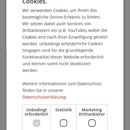
Cookies.
Kontakt
GERMAN
Wir verwenden Cookies, um Ihnen das
ENGLISH
bestmögliche Online-Erlebnis zu bieten.
Wir setzen dabei auch Services von
Dozierende/Dozierender:
Drittanbietern ein (z.B. YouTube), wobei die
Dipl.-Ing. Robert Fritsche
Cookies erst nach Ihrer Einwilligung gesetzt
werden. Unbedingt erforderliche Cookies
School/Professur:
hingegen sind für die grundlegende
Institut für Wirtschaftsinformatik
Funktionalität dieser Website erforderlich
und können somit nicht deaktiviert
Präsentationsverwaltung
werden.
Ansichten
Die erste Präsentation
Weitere Informationen zum Datenschutz
finden Sie in unserer
Detailarbeit - Arbeiten mit Text und Grafik
Datenschutzerklärung.
Datenaustausch
Formatierung von Text, Grafik und Folien
Unbedingt
Statistik
Marketing
Bildschirmpräsentation
erforderlich
Drittanbieter
Internet - Tipps & Tricks