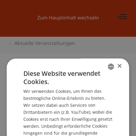
Zum Hauptinhalt wechseln
Aktuelle Veranstaltungen
×
Diese Website verwendet
Kinder-Uni Liechtenstein 2006:
Cookies.
GERMAN
«WIE IDEEN LAUFEN LERNEN! Von
Wir verwenden Cookies, um Ihnen das
ENGLISH
der guten Idee zur eigenen
bestmögliche Online-Erlebnis zu bieten.
Firma.»
Wir setzen dabei auch Services von
Drittanbietern ein (z.B. YouTube), wobei die
Cookies erst nach Ihrer Einwilligung gesetzt
werden. Unbedingt erforderliche Cookies
Veranstaltungsdetails
hingegen sind für die grundlegende