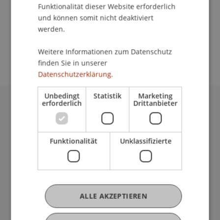
Funktionalität dieser Website erforderlich
und können somit nicht deaktiviert
werden.
School/Professur:
Empfang
Weitere Informationen zum Datenschutz
finden Sie in unserer
Datenschutzerklärung.
Unbedingt
Statistik
Marketing
erforderlich
Drittanbieter
Universität Liechtenstein
Fürst-Franz-Josef-Strasse
9490 Vaduz
Funktionalität
Unklassifizierte
Liechtenstein
T +423 265 11 11
info@uni.li
Fußzeile Rechtliche Hinweise
Rechtssammlung
ALLE AKZEPTIEREN
Datenschutzerklärung
Disclaimer