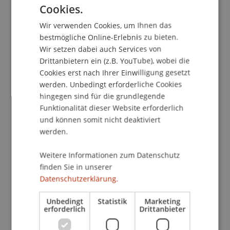
Kontakt
Cookies.
GERMAN
Wir verwenden Cookies, um Ihnen das
ENGLISH
bestmögliche Online-Erlebnis zu bieten.
School/Professur:
Wir setzen dabei auch Services von
Drittanbietern ein (z.B. YouTube), wobei die
Institut für Wirtschaftsinformatik
Cookies erst nach Ihrer Einwilligung gesetzt
werden. Unbedingt erforderliche Cookies
Termumformungen
hingegen sind für die grundlegende
Klammerregeln, Assoziativ- und Distributivgesetz,
Funktionalität dieser Website erforderlich
Potenzen, binomische Formeln, binomischer
und können somit nicht deaktiviert
Lehrsatz, Ergänzung zu einem Quadrat,
werden.
Logarithmen.
Gleichungen und Gleichungssysteme
Weitere Informationen zum Datenschutz
Elementarumformungen und Waageregeln,
finden Sie in unserer
grundlegende Strategien beim Lösen von
Datenschutzerklärung.
Gleichungen, lineare und quadratische
Gleichungen, Lösungsformel der quadratischen
Unbedingt
Statistik
Marketing
erforderlich
Drittanbieter
Gleichung, Exponentialgleichungen,
Einsetzungsverfahren für Gleichungssysteme,