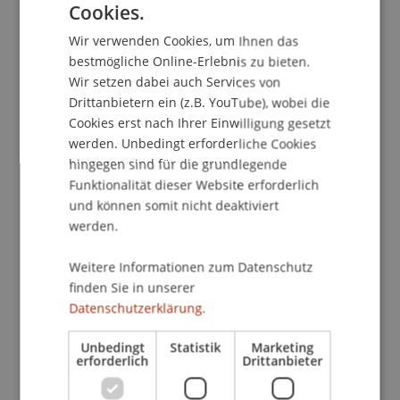
Kontakt
Cookies.
GERMAN
Wir verwenden Cookies, um Ihnen das
ENGLISH
bestmögliche Online-Erlebnis zu bieten.
Dozierende:
Wir setzen dabei auch Services von
Drittanbietern ein (z.B. YouTube), wobei die
Prof. Andreas Diekmann
Cookies erst nach Ihrer Einwilligung gesetzt
Prof. Dr. Marc Gruber
werden. Unbedingt erforderliche Cookies
hingegen sind für die grundlegende
School/Professur:
Funktionalität dieser Website erforderlich
Institut für Entrepreneurship
und können somit nicht deaktiviert
werden.
1. Theorie- und Übungsblock
am Mi, den 12. Juli, 2006, 9.00 - 16.00 Uhr
Weitere Informationen zum Datenschutz
2. Theorie- und Übungsblock
finden Sie in unserer
am Do, den 13. Juli, 2006, 9.00 - 16.00 Uhr
Datenschutzerklärung.
3. Theorie- und Übungsblock
am Fr, den 14. Juli, 2006, 9.00 - 16.00 Uhr
Unbedingt
Statistik
Marketing
erforderlich
Drittanbieter
4. Vortrag und Diskussion
am Fr, den 15. September 2006, 11.00 - 17.30 Uhr