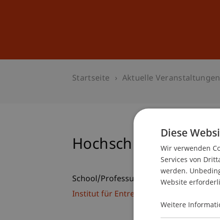
Studium
Weiterbildung
Startseite
Aktuelle Veranstaltunge
Diese Websi
Hochschullehrgang 
Wir verwenden Coo
Services von Dritt
werden. Unbedingt
School/Professur:
Website erforderl
Institut für Entrepreneurship
Weitere Informati