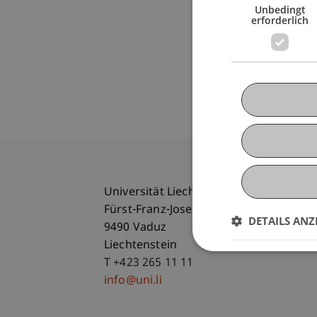
Unbedingt
erforderlich
Universität Liechtenstein
Fürst-Franz-Josef-Strasse
DETAILS ANZ
9490 Vaduz
Liechtenstein
T +423 265 11 11
info@uni.li