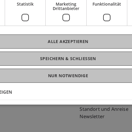
Statistik
Marketing
Funktionalität
Drittanbieter
ALLE AKZEPTIEREN
SPEICHERN & SCHLIESSEN
NUR NOTWENDIGE
Fußzeile Rechtliche Hinweise
Fußzeile Su
Rechtssammlung
my.uni.li
Datenschutzerklärung
Blog
EIGEN
Disclaimer
Personenverzeichnis
Impressum
Offene Stellen
Standort und Anreise
Newsletter