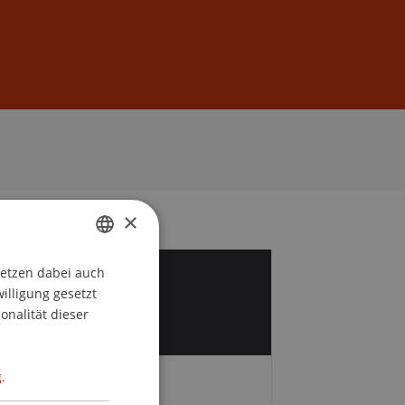
Anmelden
DE
EN
×
setzen dabei auch
GERMAN
6
willigung gesetzt
ENGLISH
onalität dieser
.