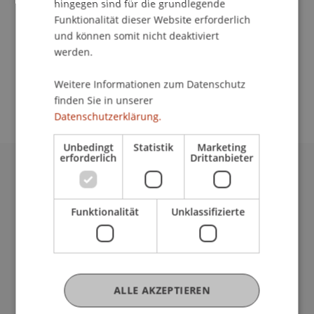
hingegen sind für die grundlegende
Veranstaltungsdetails
Funktionalität dieser Website erforderlich
und können somit nicht deaktiviert
werden.
School/Professur:
Weitere Informationen zum Datenschutz
Institut für Finanzdienstleistungen
finden Sie in unserer
Datenschutzerklärung.
Unbedingt
Statistik
Marketing
erforderlich
Drittanbieter
Universität Liechtenstein
Fürst-Franz-Josef-Strasse
Funktionalität
Unklassifizierte
9490 Vaduz
Liechtenstein
T +423 265 11 11
info@uni.li
Fußzeile Rechtliche Hinweise
Rechtssammlung
ALLE AKZEPTIEREN
Datenschutzerklärung