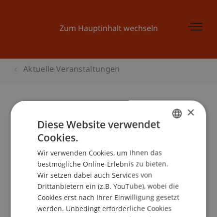
Zum Hauptinhalt wechseln
Aktuelle Veranstaltungen
×
Finanzperspektiven -
Diese Website verwendet
Cookies.
Liechtensteinische
GERMAN
Finanzintermediäre im Zeichen
Wir verwenden Cookies, um Ihnen das
ENGLISH
bestmögliche Online-Erlebnis zu bieten.
aktueller Herausforderungen und
Wir setzen dabei auch Services von
Chancen Fachtagung
Drittanbietern ein (z.B. YouTube), wobei die
Cookies erst nach Ihrer Einwilligung gesetzt
werden. Unbedingt erforderliche Cookies