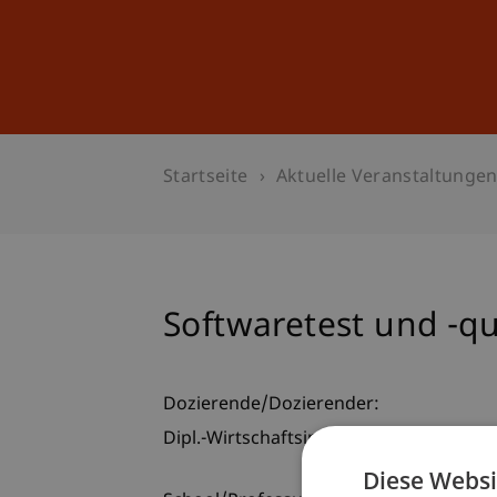
Studium
Weiterbildung
Startseite
Aktuelle Veranstaltunge
Softwaretest und -qu
Dozierende/Dozierender:
Dipl.-Wirtschaftsinf. Nicolas Repp
Diese Websi