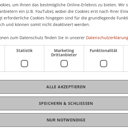
CHF
kies, um Ihnen das bestmögliche Online-Erlebnis zu bieten. Wir 
Pau
anbietern ein (z.B. YouTube), wobei die Cookies erst nach Ihrer Ein
 erforderliche Cookies hingegen sind für die grundlegende Funkti
ich und können somit nicht deaktiviert werden.
ktischen Entwicklungsprojekten eine ebenso große
alisierung von Anwendungsteilen. Heute wird die
onen zum Datenschutz finden Sie in unserer
Datenschutzerklärung
chnittsaufgabe betrachtet, die in allen Phasen
chtigen ist.
Statistik
Marketing
Funktionalität
Drittanbieter
K
t Techniken zur Bewertung verschiedener
n schließt sich die Betrachtung von Methoden an,
Dr.
tieren und nach der Fertigstellung im Rahmen
eine Korrektheit überprüfen lässt. Modultests
ALLE AKZEPTIEREN
ktheit der einzelnen Teile, während
menwirken von Modulen überprüfen. Die
SPEICHERN & SCHLIESSEN
men einer Übung anhand verbreiteter
 NUnit angewendet und vertieft.
NUR NOTWENDIGE