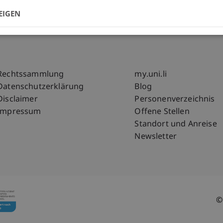
EIGEN
Fußzeile Rechtliche Hinweise
Fußzeile Su
Rechtssammlung
my.uni.li
Datenschutzerklärung
Blog
Disclaimer
Personenverzeichnis
Impressum
Offene Stellen
Standort und Anreise
Newsletter
©