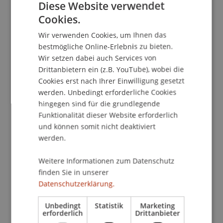
Diese Website verwendet
Cookies.
GERMAN
Dozierende/Dozierender:
Wir verwenden Cookies, um Ihnen das
ENGLISH
Dr. rer. pol. Elisabeth Heinemann
bestmögliche Online-Erlebnis zu bieten.
Wir setzen dabei auch Services von
School/Professur:
Drittanbietern ein (z.B. YouTube), wobei die
Cookies erst nach Ihrer Einwilligung gesetzt
Institut für Wirtschaftsinformatik
werden. Unbedingt erforderliche Cookies
Software wird von Menschen für Menschen
hingegen sind für die grundlegende
Funktionalität dieser Website erforderlich
gemacht und ist durchaus ein kreativer Prozess.
und können somit nicht deaktiviert
Doch auch Kreativität muss "in geordneten
werden.
Bahnen" ablaufen, um hinsichtlich der Parameter
Ergebnisqualität, Kosten, Zeit und Ressourcen
Weitere Informationen zum Datenschutz
erfolgreiche Produkte zu produzieren. Hierfür hat
finden Sie in unserer
sich Projektmanagement schon seit langem als
Datenschutzerklärung.
probates Mittel bewährt.
Das Seminar vermittelt sowohl erfahrenen
Unbedingt
Statistik
Marketing
erforderlich
Drittanbieter
Entwicklern als auch mit der Materie noch nicht