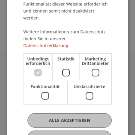
Funktionalität dieser Website erforderlich
und können somit nicht deaktiviert
werden.
School/Professur:
Empfang
Weitere Informationen zum Datenschutz
finden Sie in unserer
Datenschutzerklärung.
Unbedingt
Statistik
Marketing
erforderlich
Drittanbieter
Universität Liechtenstein
Fürst-Franz-Josef-Strasse
9490 Vaduz
Funktionalität
Unklassifizierte
Liechtenstein
T +423 265 11 11
info@uni.li
Fußzeile Rechtliche Hinweise
Rechtssammlung
ALLE AKZEPTIEREN
Datenschutzerklärung
Disclaimer