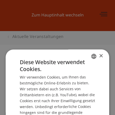
Zum Hauptinhalt wechseln
Aktuelle Veranstaltungen
×
Diese Website verwendet
Kinder-Uni Liechtenstein 2006:
Cookies.
GERMAN
«HAND AUFS HERZ! Weisst du, was
Wir verwenden Cookies, um Ihnen das
ENGLISH
es alles so mit dem Herzen auf
bestmögliche Online-Erlebnis zu bieten.
sich hat?»
Wir setzen dabei auch Services von
Drittanbietern ein (z.B. YouTube), wobei die
Cookies erst nach Ihrer Einwilligung gesetzt
werden. Unbedingt erforderliche Cookies
Veranstaltungsdetails
hingegen sind für die grundlegende