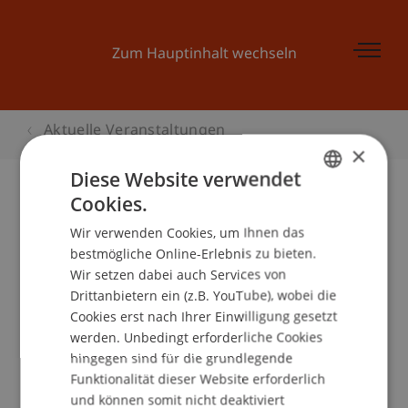
Zum Hauptinhalt wechseln
Aktuelle Veranstaltungen
×
Diese Website verwendet
Cookies.
GERMAN
Hochschul-Infotag 2006
Wir verwenden Cookies, um Ihnen das
ENGLISH
bestmögliche Online-Erlebnis zu bieten.
Wir setzen dabei auch Services von
Drittanbietern ein (z.B. YouTube), wobei die
Veranstaltungsdetails
Cookies erst nach Ihrer Einwilligung gesetzt
werden. Unbedingt erforderliche Cookies
hingegen sind für die grundlegende
Funktionalität dieser Website erforderlich
School/Professur:
und können somit nicht deaktiviert