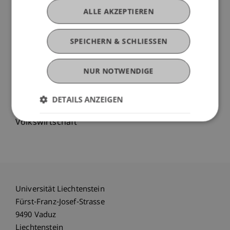
Baustelle; Diskussion.
ALLE AKZEPTIEREN
Referenten:Josef Bergamin, SUVA; Michael
Hassler; Paul Kaiser, Amt für Volkswirtschaft
SPEICHERN & SCHLIESSEN
3. Teil:
Umsetzung in die Praxis
NUR NOTWENDIGE
Aufgabenstellung aus der Praxis zur Bearbeitung;
Präsentation der erarbeiteten Beispiele;
Diskussion.
DETAILS ANZEIGEN
Referenten: Michael Hassler; Paul Kaiser, Amt für
Volkswirtschaft
Universität Liechtenstein
Fürst-Franz-Josef-Strasse
9490 Vaduz
Liechtenstein