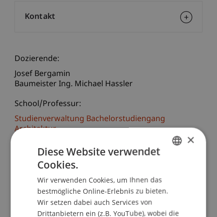
Kontakt
Dozierende:
Josef Bergamin
Baumeister Ing. Michael Hassler
School/Professur:
Studienverwaltung Bachelorstudiengang
Architektur
×
Diese Website verwendet
Seit dem 1. März 2003 ist das
Bauarbeitenkoordinationsgesetz (BauKG) über
Cookies.
GERMAN
die Koordination der Sicherheits- und
Wir verwenden Cookies, um Ihnen das
ENGLISH
Gesundheitsschutzmassnahmen bei Bauarbeiten
bestmögliche Online-Erlebnis zu bieten.
in Kraft. Bauherren, Planer, Bauleiter und
Wir setzen dabei auch Services von
Bauausführende müssen diese Vorgaben
Drittanbietern ein (z.B. YouTube), wobei die