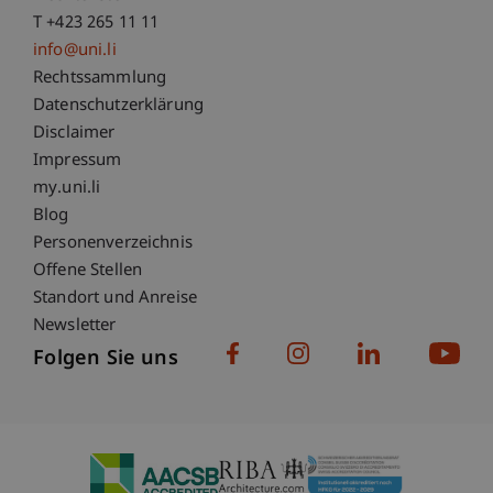
T +423 265 11 11
info@uni.li
Fußzeile Rechtliche Hinweise
Rechtssammlung
Datenschutzerklärung
Disclaimer
Impressum
Fußzeile Subdomain-Verzeichnis
my.uni.li
Blog
Personenverzeichnis
Offene Stellen
Standort und Anreise
Newsletter
Folgen Sie uns