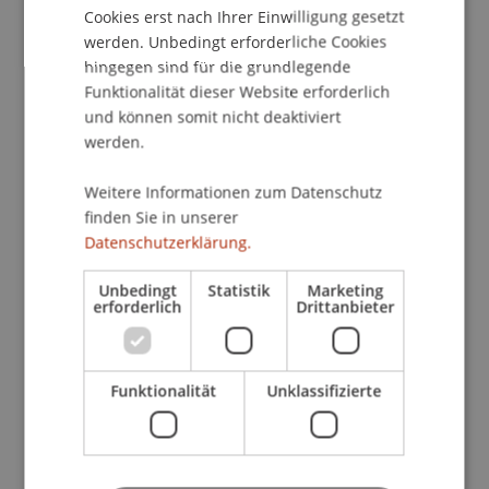
beachten.
Cookies erst nach Ihrer Einwilligung gesetzt
werden. Unbedingt erforderliche Cookies
hingegen sind für die grundlegende
Im Rahmen eines dreiteiligen Seminars wird in
Funktionalität dieser Website erforderlich
gemeinsamer Arbeit die Umsetzung bestehender
und können somit nicht deaktiviert
gesetzlicher Grundlagen anhand von Beispielen
werden.
aus der Praxis erarbeitet und die Sensibilisierung
der Arbeitssicherheit auf Baustellen gefördert.
Weitere Informationen zum Datenschutz
Die theoretisch erworbenen Kenntnisse sollen in
finden Sie in unserer
die praktische Anwendung umgesetzt werden
Datenschutzerklärung.
können.
Unbedingt
Statistik
Marketing
erforderlich
Drittanbieter
1. Teil:
Gesetzesvorlage
Vorstellung des neuen Gesetzes; bisherige
Erfahrungen; Praxisbezug.
Funktionalität
Unklassifizierte
Referent: Michael Hassler, Baumeister Ing., Vaduz
2. Teil:
SUVA und Aufgabenstellung
Sensibilisierung der Arbeitssicherheit auf der