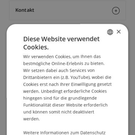
Kontakt
×
School/Professur:
Diese Website verwendet
Cookies.
Studienverwaltung Bachelorstudiengang
GERMAN
Architektur
Wir verwenden Cookies, um Ihnen das
ENGLISH
bestmögliche Online-Erlebnis zu bieten.
Prof. Johannes Stötter, Universität Innsbruck
Wir setzen dabei auch Services von
Drittanbietern ein (z.B. YouTube), wobei die
Im Zusammenhang mit der
Cookies erst nach Ihrer Einwilligung gesetzt
Kompaktprojektwoche an der Hochschule
werden. Unbedingt erforderliche Cookies
Liechtenstein präsentiert Hans Stötter von der
hingegen sind für die grundlegende
Universität Innsbruck Möglichkeiten zum
Funktionalität dieser Website erforderlich
nachhaltigen Umgang mit alpinen Naturgefahren.
und können somit nicht deaktiviert
werden.
Das Leben im alpinen Raum wird in grossem
Weitere Informationen zum Datenschutz
Masse von den Bedrohungen bestimmt, die von