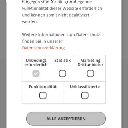
hingegen sind für die grundlegende
Dozierende:
Funktionalität dieser Website erforderlich
Prof. Dr. Bend Schips
und können somit nicht deaktiviert
Prof. Dr. Carsten-Henning Schlag
werden.
School/Professur:
Weitere Informationen zum Datenschutz
Empfang
finden Sie in unserer
Datenschutzerklärung.
Unbedingt
Statistik
Marketing
erforderlich
Drittanbieter
Universität Liechtenstein
Fürst-Franz-Josef-Strasse
Funktionalität
Unklassifizierte
9490 Vaduz
Liechtenstein
T +423 265 11 11
info@uni.li
Fußzeile Rechtliche Hinweise
Rechtssammlung
ALLE AKZEPTIEREN
Datenschutzerklärung