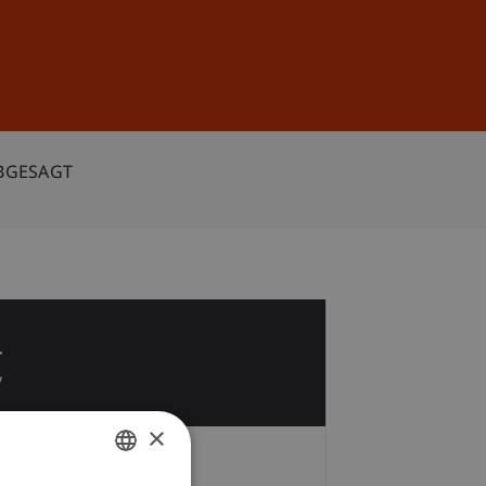
Anmelden
DE
EN
ABGESAGT
4
v
×
Gebühren