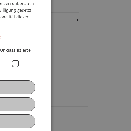
setzen dabei auch
GERMAN
 120.00
willigung gesetzt
ENGLISH
onalität dieser
Zielgruppe
.
Unklassifizierte
ontakt
 Brigitte
Eller
MSc
+43 5553 324
E-Mail