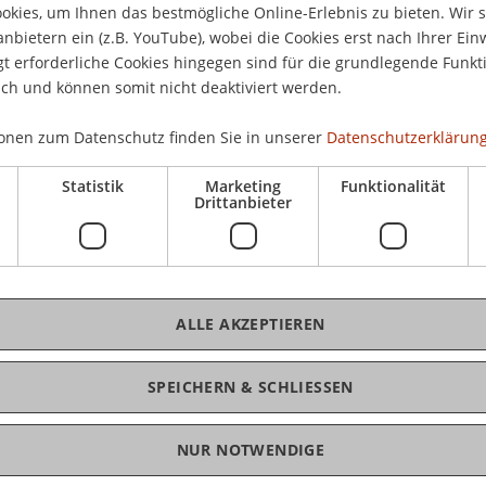
kies, um Ihnen das bestmögliche Online-Erlebnis zu bieten. Wir 
CHF
anbietern ein (z.B. YouTube), wobei die Cookies erst nach Ihrer Ein
 erforderliche Cookies hingegen sind für die grundlegende Funkti
ich und können somit nicht deaktiviert werden.
onen zum Datenschutz finden Sie in unserer
Datenschutzerklärung
net-Telefonie
Statistik
Marketing
Funktionalität
K
Drittanbieter
IP im Unternehmen hinsichtlich Mensch, Technik,
Dr.
insbesondere Kostenaspekte und Produktivität
ALLE AKZEPTIEREN
ante Trends
SPEICHERN & SCHLIESSEN
 VoIP
NUR NOTWENDIGE