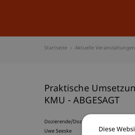
Studium
Weiterbildung
Startseite
Aktuelle Veranstaltunge
Praktische Umsetzung
KMU - ABGESAGT
Dozierende/Dozierender:
Diese Websi
Uwe Seeske