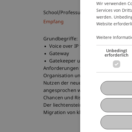
Wir verwenden Coo
Services von Dritt
School/Professur:
werden. Unbedingt
Empfang
Website erforderl
Weitere Informati
Grundbegriffe:
Voice over IP versus Internet-/Intra
Unbedingt
Gateway
erforderlich
Gatekeeper u.a.
Anforderungen für den Einsatz von Vo
Organisation und Recht
Nutzen der neuen Technologie, wobei 
angesprochen werden
Chancen und Risiken sowie VoIP-relev
Der liechtensteinische Markt
Migration von klassischer Telefonie zu