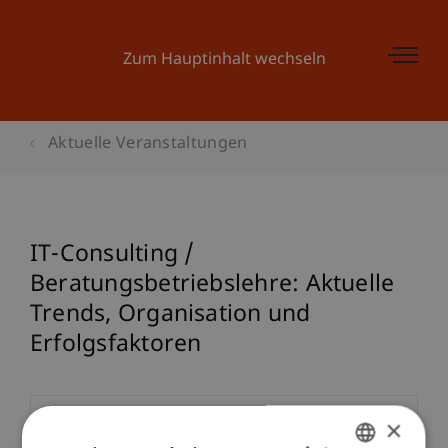
Zum Hauptinhalt wechseln
Aktuelle Veranstaltungen
IT-Consulting /
Beratungsbetriebslehre: Aktuelle
Trends, Organisation und
Erfolgsfaktoren
×
Veranstaltungsdetails