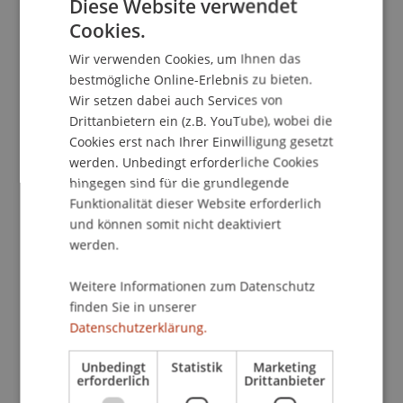
Diese Website verwendet
Cookies.
GERMAN
Kontakt
Wir verwenden Cookies, um Ihnen das
ENGLISH
bestmögliche Online-Erlebnis zu bieten.
Wir setzen dabei auch Services von
Drittanbietern ein (z.B. YouTube), wobei die
Dozierende/Dozierender:
Cookies erst nach Ihrer Einwilligung gesetzt
werden. Unbedingt erforderliche Cookies
Prof. Dr. Georg Rainer Hofmann
hingegen sind für die grundlegende
School/Professur:
Funktionalität dieser Website erforderlich
und können somit nicht deaktiviert
Institut für Wirtschaftsinformatik
werden.
Fuer die klassischen Ingenieurberufe ergänzen
Weitere Informationen zum Datenschutz
Beratungstätigkeiten in zunehmendem Masse die
finden Sie in unserer
klassischen Produktentwicklungstätigkeiten; es
Datenschutzerklärung.
erweist sich ein Verständnis der elementaren
Strukturen und Prozesse in einem
Unbedingt
Statistik
Marketing
Beratungsbetrieb als unerlaesslich. In der
erforderlich
Drittanbieter