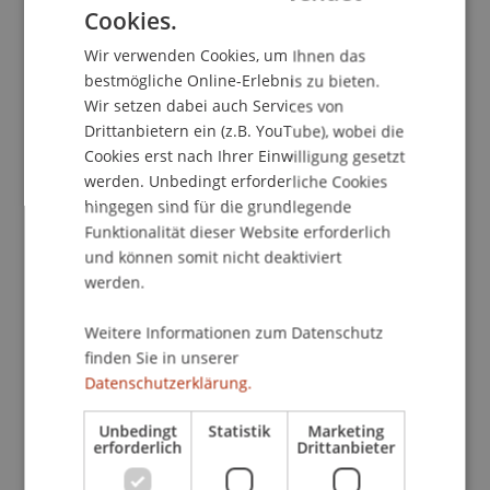
Cookies.
GERMAN
Wir verwenden Cookies, um Ihnen das
ENGLISH
Kontakt
bestmögliche Online-Erlebnis zu bieten.
Wir setzen dabei auch Services von
Drittanbietern ein (z.B. YouTube), wobei die
Cookies erst nach Ihrer Einwilligung gesetzt
Dozierende:
werden. Unbedingt erforderliche Cookies
Prof. Dr. Christoph Metzger
hingegen sind für die grundlegende
Dr. Sabine Seufert
Funktionalität dieser Website erforderlich
und können somit nicht deaktiviert
School/Professur:
werden.
Empfang
Weitere Informationen zum Datenschutz
Selbstlernkompetenz
finden Sie in unserer
Lernstrategienrepertoire (Uebersicht und
Datenschutzerklärung.
exemplarische Vertiefung)
Inhaltliche und methodische Konsequenzen für
Unbedingt
Statistik
Marketing
erforderlich
Drittanbieter
den eigenen Unterricht
Selbststudium als variantenreiche Methode