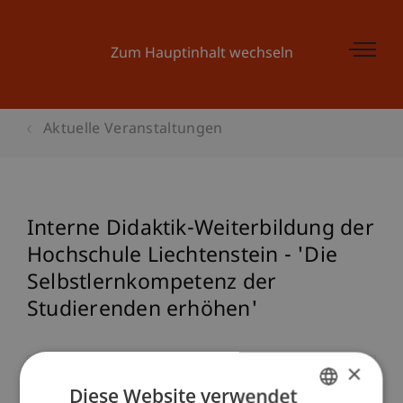
Zum Hauptinhalt wechseln
Aktuelle Veranstaltungen
Interne Didaktik-Weiterbildung der
Hochschule Liechtenstein - 'Die
Selbstlernkompetenz der
Studierenden erhöhen'
×
Veranstaltungsdetails
Diese Website verwendet