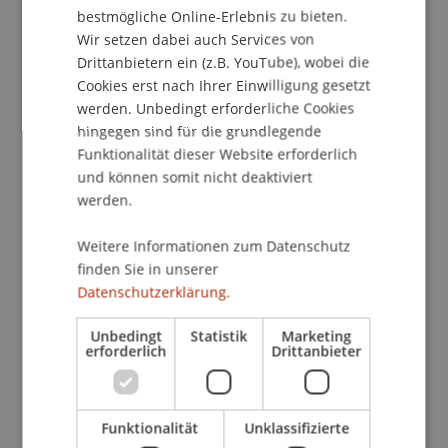
bestmögliche Online-Erlebnis zu bieten.
Wir setzen dabei auch Services von
Dozierende/Dozierender:
Drittanbietern ein (z.B. YouTube), wobei die
Cookies erst nach Ihrer Einwilligung gesetzt
MMMag. DDr. Markus Jehle
werden. Unbedingt erforderliche Cookies
hingegen sind für die grundlegende
School/Professur:
Funktionalität dieser Website erforderlich
Studienverwaltung der Undergraduatestufe
und können somit nicht deaktiviert
Wirtschaftswissenschaften
werden.
Gemeinsam werden die Grundbegriffe der
Weitere Informationen zum Datenschutz
Finanzbuchhaltung sowie die Verbuchung von
finden Sie in unserer
laufenden Geschäftsfällen erarbeitet. Dabei
Datenschutzerklärung.
werden auch die Funktion der Finanzbuchhaltung
im betrieblichen Rechnungswesen sowie ihre
Unbedingt
Statistik
Marketing
erforderlich
Drittanbieter
Bedeutung im Rahmen der
Wirtschaftswissenschaften erläutert.
Funktionalität
Unklassifizierte