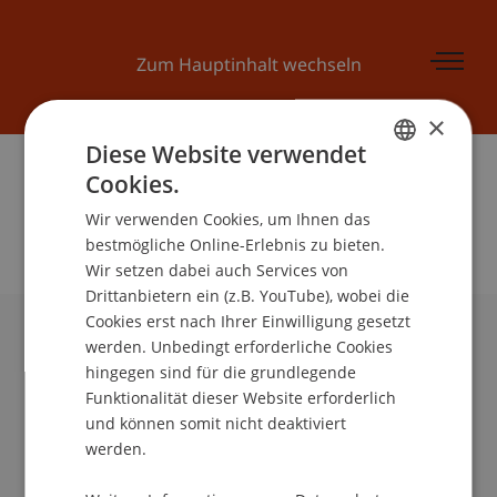
Zum Hauptinhalt wechseln
×
Diese Website verwendet
Cookies.
GERMAN
Wir verwenden Cookies, um Ihnen das
ENGLISH
bestmögliche Online-Erlebnis zu bieten.
Wir setzen dabei auch Services von
Drittanbietern ein (z.B. YouTube), wobei die
Cookies erst nach Ihrer Einwilligung gesetzt
werden. Unbedingt erforderliche Cookies
Universität Liechtenstein
hingegen sind für die grundlegende
Fürst-Franz-Josef-Strasse
Funktionalität dieser Website erforderlich
9490 Vaduz
und können somit nicht deaktiviert
Liechtenstein
werden.
T +423 265 11 11
info@uni.li