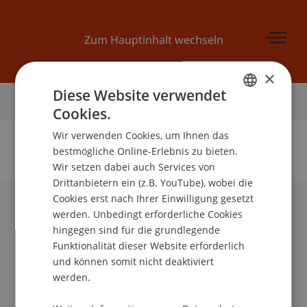
Zum Hauptinhalt wechseln
×
Diese Website verwendet
Startseite
Cookies.
GERMAN
Wir verwenden Cookies, um Ihnen das
ENGLISH
bestmögliche Online-Erlebnis zu bieten.
Wir setzen dabei auch Services von
Keine Daten zu dieser Person gefunden
Drittanbietern ein (z.B. YouTube), wobei die
Cookies erst nach Ihrer Einwilligung gesetzt
werden. Unbedingt erforderliche Cookies
Universität Liechtenstein
hingegen sind für die grundlegende
Fürst-Franz-Josef-Strasse
Funktionalität dieser Website erforderlich
9490 Vaduz
und können somit nicht deaktiviert
Liechtenstein
werden.
T +423 265 11 11
info@uni.li