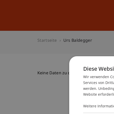
Studium
Weiterbildung
Startseite
Urs Baldegger
Diese Websi
Keine Daten zu dieser Person gefunde
Wir verwenden Coo
Services von Dritt
werden. Unbedingt
Website erforderl
Weitere Informati