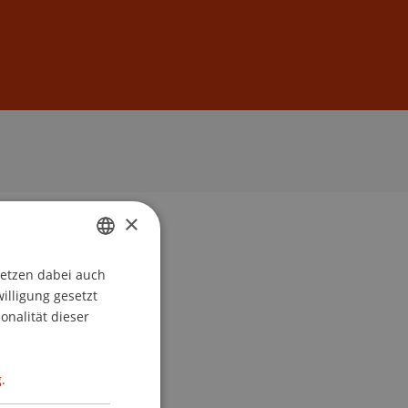
Anmelden
DE
EN
×
setzen dabei auch
GERMAN
willigung gesetzt
ENGLISH
onalität dieser
.