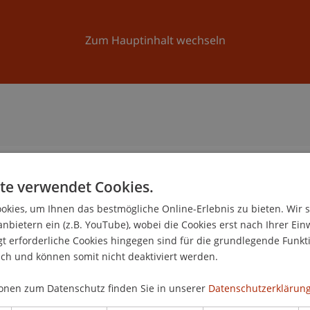
Forschung
Universität
Aktuelles
Zum Hauptinhalt wechseln
te verwendet Cookies.
n
kies, um Ihnen das bestmögliche Online-Erlebnis zu bieten. Wir 
anbietern ein (z.B. YouTube), wobei die Cookies erst nach Ihrer Ein
 erforderliche Cookies hingegen sind für die grundlegende Funkti
ich und können somit nicht deaktiviert werden.
onen zum Datenschutz finden Sie in unserer
Datenschutzerklärung