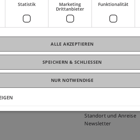
Statistik
Marketing
Funktionalität
Drittanbieter
ALLE AKZEPTIEREN
SPEICHERN & SCHLIESSEN
NUR NOTWENDIGE
Fußzeile Rechtliche Hinweise
Fußzeile Su
Rechtssammlung
my.uni.li
Datenschutzerklärung
Blog
EIGEN
Disclaimer
Personenverzeichnis
Impressum
Offene Stellen
Standort und Anreise
Newsletter