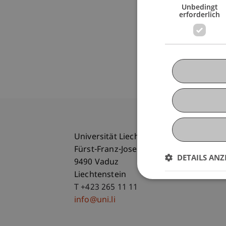
Unbedingt
erforderlich
Universität Liechtenstein
Fürst-Franz-Josef-Strasse
DETAILS ANZ
9490 Vaduz
Liechtenstein
T +423 265 11 11
info@uni.li