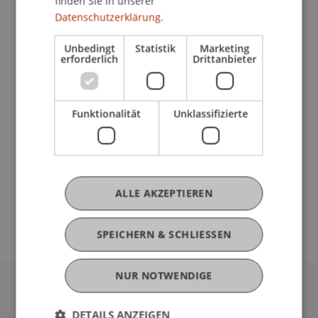
finden Sie in unserer
Datenschutzerklärung.
Unbedingt
Statistik
Marketing
erforderlich
Drittanbieter
Sommersemester 2025
Funktionalität
Unklassifizierte
ALLE AKZEPTIEREN
SPEICHERN & SCHLIESSEN
NUR NOTWENDIGE
Universität Liechtenstein
DETAILS ANZEIGEN
Fürst-Franz-Josef-Strasse