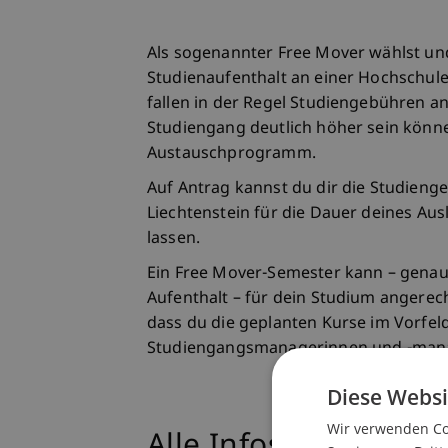
Als sogenannter Free Mover wählst und
Studienaufenthalt an einer Hochschule
fallen in der Regel Studiengebühren an
Studiengang deutlich höher sein könne
Austauschprogramm.
Auf Antrag kannst du dir die Studieng
Liechtenstein für die Dauer deines Aus
lassen.
Ein Free Mover-Semester kann – genau
Aufenthalt – für dein Studium angerech
dass du die geplanten Kurse im Vorfel
Studiengangsmanagerinnen und -man
Diese Websi
Wir verwenden Coo
Alle Infos auf einen 