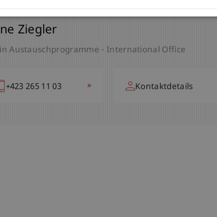
ne Ziegler
in Austauschprogramme - International Office
»
+423 265 11 03
Kontaktdetails