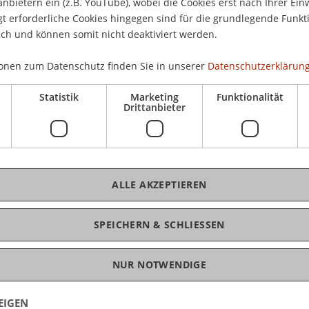
anbietern ein (z.B. YouTube), wobei die Cookies erst nach Ihrer Ein
 erforderliche Cookies hingegen sind für die grundlegende Funkti
ich und können somit nicht deaktiviert werden.
onen zum Datenschutz finden Sie in unserer
Datenschutzerklärung
Statistik
Marketing
Funktionalität
Drittanbieter
ALLE AKZEPTIEREN
SPEICHERN & SCHLIESSEN
raten Dich gerne
NUR NOTWENDIGE
ast noch Fragen?
EIGEN