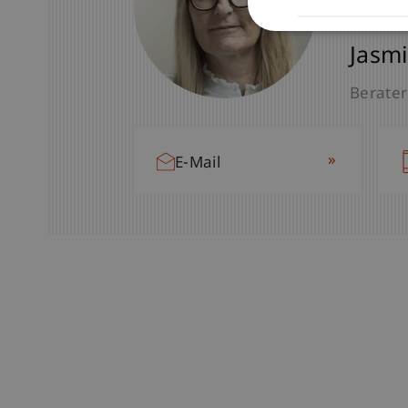
Jasmi
Berater
»
E-Mail