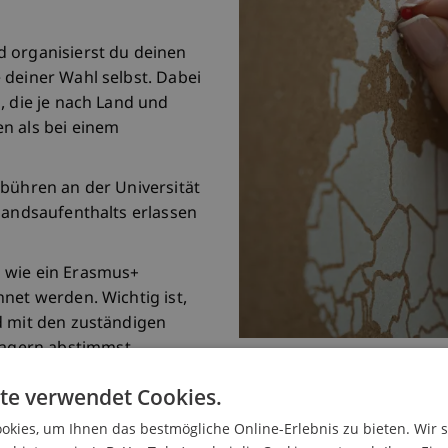
 organisierst du deinen
 deiner Wahl selbst. Dabei
, die je nach Land und
n als bei einem
ebühren an der Universität
landsaufenthalts erlassen
 wie ein Erasmus+
net werden. Wichtig ist,
d mit den zuständigen
agern abstimmst.
te verwendet Cookies.
kies, um Ihnen das bestmögliche Online-Erlebnis zu bieten. Wir 
Blick