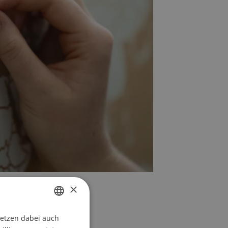
×
setzen dabei auch
GERMAN