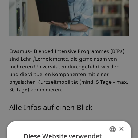
Erasmus+ Blended Intensive Programmes (BIPs)
sind Lehr-/Lernelemente, die gemeinsam von
mehreren Universitäten durchgeführt werden
und die virtuellen Komponenten mit einer
physischen Kurzzeitmobilität (mind. 5 Tage – max.
30 Tage) kombinieren.
Alle Infos auf einen Blick
×
Bewerbung
Diese Website verwendet