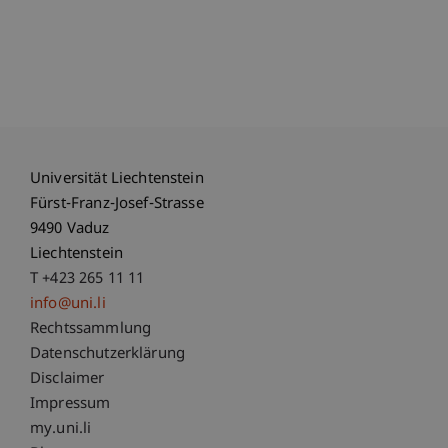
Universität Liechtenstein
Fürst-Franz-Josef-Strasse
9490 Vaduz
Liechtenstein
T +423 265 11 11
info@uni.li
Fußzeile Rechtliche Hinweise
Rechtssammlung
Datenschutzerklärung
Disclaimer
Impressum
Fußzeile Subdomain-Verzeichnis
my.uni.li