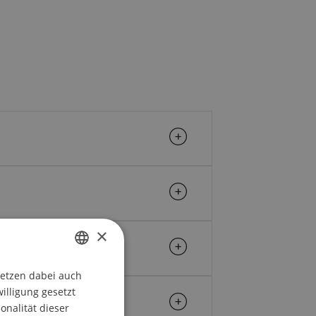
×
setzen dabei auch
GERMAN
willigung gesetzt
ENGLISH
onalität dieser