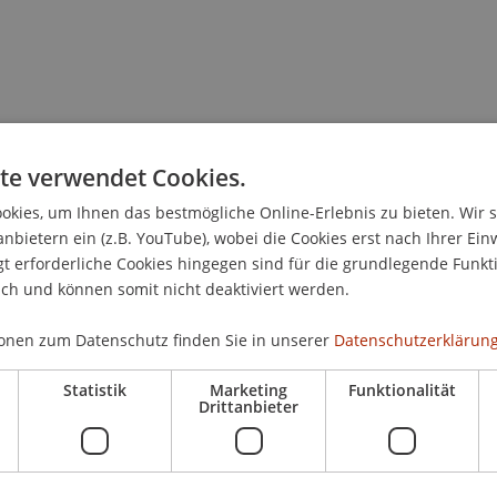
te verwendet Cookies.
kies, um Ihnen das bestmögliche Online-Erlebnis zu bieten. Wir 
anbietern ein (z.B. YouTube), wobei die Cookies erst nach Ihrer Ein
traineeships
sind ein zentraler Bestandteil des
 erforderliche Cookies hingegen sind für die grundlegende Funkti
Programmgeneration ein einheitlich festgelegtes Top-up
ich und können somit nicht deaktiviert werden.
onen zum Datenschutz finden Sie in unserer
Datenschutzerklärung
kum in einem Unternehmen, einer Forschungseinrichtung
einem anderen relevanten Arbeitsplatz im Ausland
Statistik
Marketing
Funktionalität
zyklen sowie für junge Hochschulabsolventen, einschliesslic
Drittanbieter