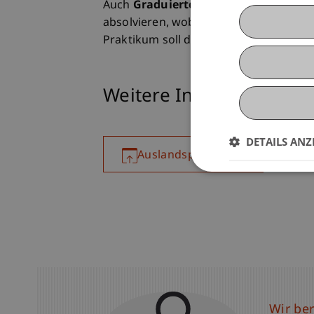
Auch
Graduierte
können innerhalb ein
absolvieren, wobei Bewerbungen bere
Praktikum soll den Übergang ins Beruf
Weitere Infos
DETAILS ANZ
Auslandspraktikum
Wir be