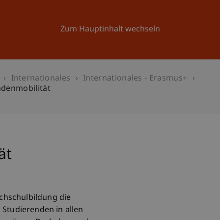
Forschung
Universität
Aktuelles
Zum Hauptinhalt wechseln
Internationales
Internationales - Erasmus+
ndenmobilität
ät
chschulbildung die
 Studierenden in allen