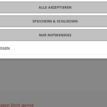
es Jahres
nach ihrem Abschluss
ein Praktikum im Auslan
ALLE AKZEPTIEREN
its während des Studiums eingereicht werden müssen. Da
sleben erleichtern.
SPEICHERN & SCHLIESSEN
NUR NOTWENDIGE
EIGEN
raten Dich gerne