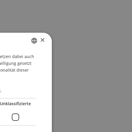
×
setzen dabei auch
GERMAN
willigung gesetzt
ENGLISH
onalität dieser
.
.
,
Unklassifizierte
h