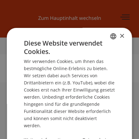
Zum Hauptinhalt wechseln
×
Diese Website verwendet
Startseite
Cookies.
GERMAN
Wir verwenden Cookies, um Ihnen das
ENGLISH
bestmögliche Online-Erlebnis zu bieten.
Wir setzen dabei auch Services von
Keine Daten zu dieser Person gefunden
Drittanbietern ein (z.B. YouTube), wobei die
Cookies erst nach Ihrer Einwilligung gesetzt
werden. Unbedingt erforderliche Cookies
Universität Liechtenstein
hingegen sind für die grundlegende
Fürst-Franz-Josef-Strasse
Funktionalität dieser Website erforderlich
9490 Vaduz
und können somit nicht deaktiviert
Liechtenstein
werden.
T +423 265 11 11
info@uni.li