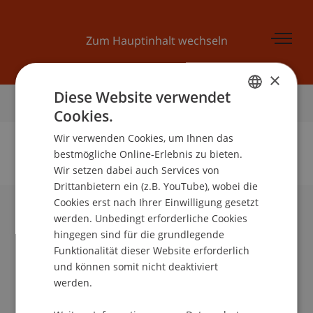
Zum Hauptinhalt wechseln
×
Diese Website verwendet
Startseite
Cookies.
GERMAN
Wir verwenden Cookies, um Ihnen das
ENGLISH
bestmögliche Online-Erlebnis zu bieten.
Wir setzen dabei auch Services von
Keine Daten zu dieser Person gefunden
Drittanbietern ein (z.B. YouTube), wobei die
Cookies erst nach Ihrer Einwilligung gesetzt
werden. Unbedingt erforderliche Cookies
Universität Liechtenstein
hingegen sind für die grundlegende
Fürst-Franz-Josef-Strasse
Funktionalität dieser Website erforderlich
9490 Vaduz
und können somit nicht deaktiviert
Liechtenstein
werden.
T +423 265 11 11
info@uni.li