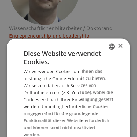
Wissenschaftlicher Mitarbeiter / Doktorand
Entrepreneurship und Leadership
×
Universität Liechtenstein
Diese Website verwendet
Fürst-Franz-Josef-Strasse
Cookies.
GERMAN
9490 Vaduz
Wir verwenden Cookies, um Ihnen das
Liechtenstein
ENGLISH
bestmögliche Online-Erlebnis zu bieten.
Wir setzen dabei auch Services von
T. +423 265 12 49
Drittanbietern ein (z.B. YouTube), wobei die
theo.ravet@uni.li
Cookies erst nach Ihrer Einwilligung gesetzt
werden. Unbedingt erforderliche Cookies
hingegen sind für die grundlegende
Funktionalität dieser Website erforderlich
Lehre
Forschung
Publikationen
und können somit nicht deaktiviert
werden.