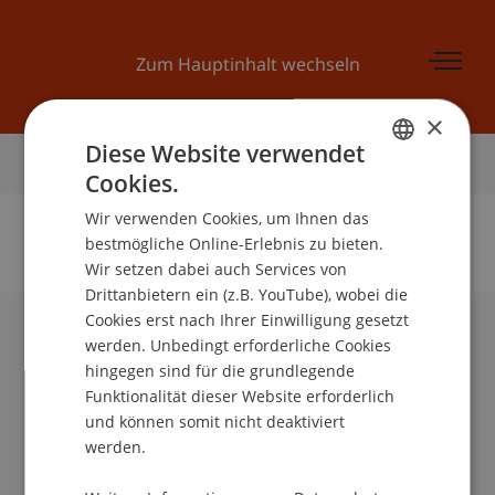
Zum Hauptinhalt wechseln
×
Diese Website verwendet
Startseite
Cookies.
GERMAN
Wir verwenden Cookies, um Ihnen das
ENGLISH
bestmögliche Online-Erlebnis zu bieten.
Wir setzen dabei auch Services von
Keine Daten zu dieser Person gefunden
Drittanbietern ein (z.B. YouTube), wobei die
Cookies erst nach Ihrer Einwilligung gesetzt
werden. Unbedingt erforderliche Cookies
Universität Liechtenstein
hingegen sind für die grundlegende
Fürst-Franz-Josef-Strasse
Funktionalität dieser Website erforderlich
9490 Vaduz
und können somit nicht deaktiviert
Liechtenstein
werden.
T +423 265 11 11
info@uni.li