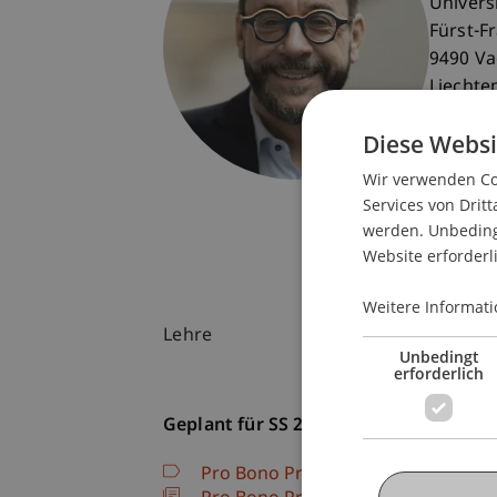
Univers
Fürst-F
9490 V
Liechte
T. +423
Diese Websi
patrik.
Wir verwenden Coo
Services von Dritt
werden. Unbedingt
Website erforderl
Weitere Informati
Lehre
Unbedingt
erforderlich
Geplant für SS 26
Pro Bono Projekt
(Modul)