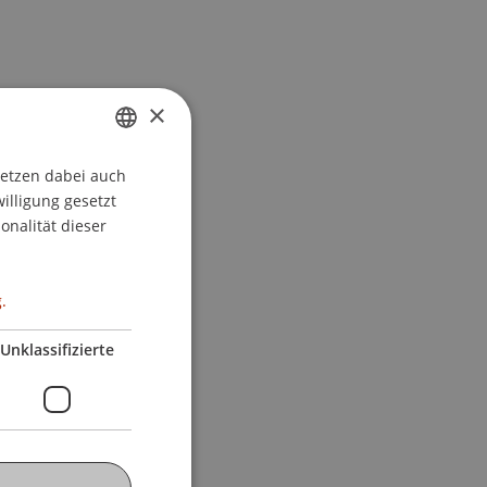
×
setzen dabei auch
GERMAN
willigung gesetzt
ENGLISH
onalität dieser
.
Unklassifizierte