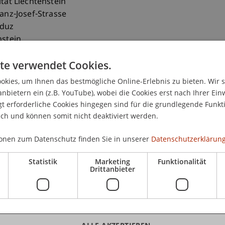
ität Liechtenstein
ranz-Josef-Strasse
aduz
nstein
 265 1109
te verwendet Cookies.
schaedler@uni.li
kies, um Ihnen das bestmögliche Online-Erlebnis zu bieten. Wir 
anbietern ein (z.B. YouTube), wobei die Cookies erst nach Ihrer Ein
 erforderliche Cookies hingegen sind für die grundlegende Funkti
ich und können somit nicht deaktiviert werden.
onen zum Datenschutz finden Sie in unserer
Datenschutzerklärung
Statistik
Marketing
Funktionalität
Drittanbieter