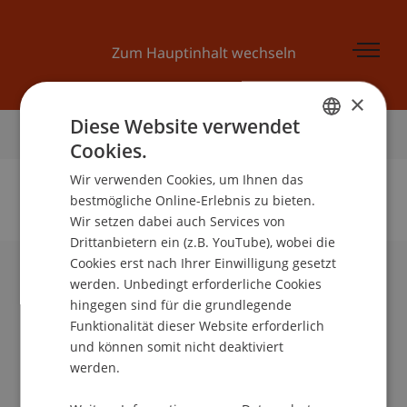
Zum Hauptinhalt wechseln
×
Diese Website verwendet
Startseite
Cookies.
GERMAN
Wir verwenden Cookies, um Ihnen das
ENGLISH
bestmögliche Online-Erlebnis zu bieten.
Wir setzen dabei auch Services von
Keine Daten zu dieser Person gefunden
Drittanbietern ein (z.B. YouTube), wobei die
Cookies erst nach Ihrer Einwilligung gesetzt
werden. Unbedingt erforderliche Cookies
Universität Liechtenstein
hingegen sind für die grundlegende
Fürst-Franz-Josef-Strasse
Funktionalität dieser Website erforderlich
9490 Vaduz
und können somit nicht deaktiviert
Liechtenstein
werden.
T +423 265 11 11
info@uni.li