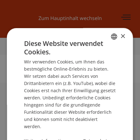
Zum Hauptinhalt wechseln
×
Diese Website verwendet
Startseite
Cookies.
GERMAN
Wir verwenden Cookies, um Ihnen das
ENGLISH
bestmögliche Online-Erlebnis zu bieten.
Wir setzen dabei auch Services von
Keine Daten zu dieser Person gefunden
Drittanbietern ein (z.B. YouTube), wobei die
Cookies erst nach Ihrer Einwilligung gesetzt
werden. Unbedingt erforderliche Cookies
Universität Liechtenstein
hingegen sind für die grundlegende
Fürst-Franz-Josef-Strasse
Funktionalität dieser Website erforderlich
9490 Vaduz
und können somit nicht deaktiviert
Liechtenstein
werden.
T +423 265 11 11
info@uni.li