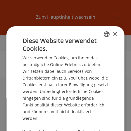
Zum Hauptinhalt wechseln
×
Diese Website verwendet
Startseite
Cookies.
GERMAN
Wir verwenden Cookies, um Ihnen das
ENGLISH
bestmögliche Online-Erlebnis zu bieten.
Wir setzen dabei auch Services von
Keine Daten zu dieser Person gefunden
Drittanbietern ein (z.B. YouTube), wobei die
Cookies erst nach Ihrer Einwilligung gesetzt
werden. Unbedingt erforderliche Cookies
Universität Liechtenstein
hingegen sind für die grundlegende
Fürst-Franz-Josef-Strasse
Funktionalität dieser Website erforderlich
9490 Vaduz
und können somit nicht deaktiviert
Liechtenstein
werden.
T +423 265 11 11
info@uni.li