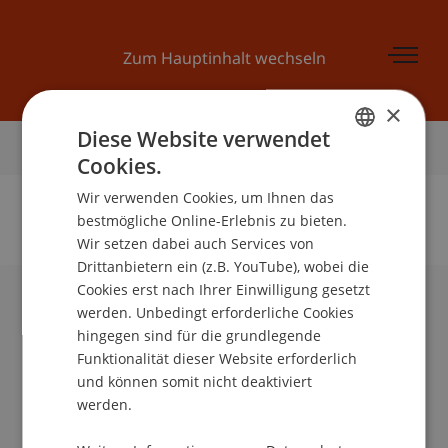
Zum Hauptinhalt wechseln
×
Diese Website verwendet
Startseite
Cookies.
GERMAN
Wir verwenden Cookies, um Ihnen das
ENGLISH
bestmögliche Online-Erlebnis zu bieten.
Wir setzen dabei auch Services von
Keine Daten zu dieser Person gefunden
Drittanbietern ein (z.B. YouTube), wobei die
Cookies erst nach Ihrer Einwilligung gesetzt
werden. Unbedingt erforderliche Cookies
Universität Liechtenstein
hingegen sind für die grundlegende
Fürst-Franz-Josef-Strasse
Funktionalität dieser Website erforderlich
9490 Vaduz
und können somit nicht deaktiviert
Liechtenstein
werden.
T +423 265 11 11
info@uni.li