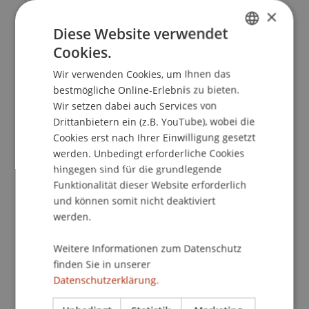
×
Diese Website verwendet
Cookies.
GERMAN
Wissenschaftlicher Mitarbeiter / Doktorand
Wir verwenden Cookies, um Ihnen das
ENGLISH
Bauerbe und Upcycling
bestmögliche Online-Erlebnis zu bieten.
Wir setzen dabei auch Services von
Universität Liechtenstein
Drittanbietern ein (z.B. YouTube), wobei die
Fürst-Franz-Josef-Strasse
Cookies erst nach Ihrer Einwilligung gesetzt
9490 Vaduz
werden. Unbedingt erforderliche Cookies
Liechtenstein
hingegen sind für die grundlegende
Funktionalität dieser Website erforderlich
piotr.piotrowski@uni.li
und können somit nicht deaktiviert
werden.
Weitere Informationen zum Datenschutz
Profil
Forschung
Publikationen
finden Sie in unserer
Datenschutzerklärung.