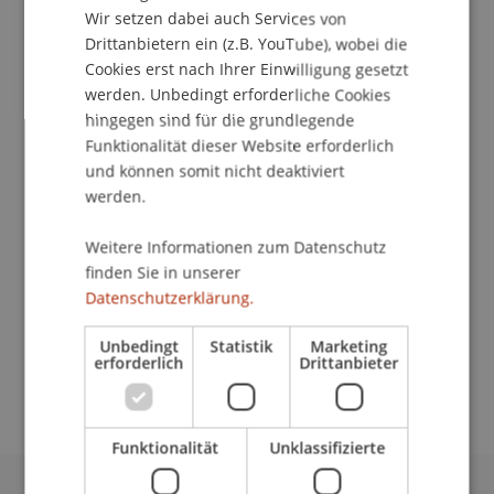
Wir setzen dabei auch Services von
Drittanbietern ein (z.B. YouTube), wobei die
Cookies erst nach Ihrer Einwilligung gesetzt
werden. Unbedingt erforderliche Cookies
Stellvertretender Leiter
hingegen sind für die grundlegende
Bibliothek
Funktionalität dieser Website erforderlich
und können somit nicht deaktiviert
Universität Liechtenstein
werden.
Fürst-Franz-Josef-Strasse
9490 Vaduz
Weitere Informationen zum Datenschutz
Liechtenstein
finden Sie in unserer
Datenschutzerklärung.
T. +423 265 12 57
philipp.trottmann@uni.li
Unbedingt
Statistik
Marketing
erforderlich
Drittanbieter
Funktionalität
Unklassifizierte