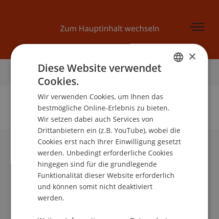
Zum Hauptinhalt wechseln
×
Diese Website verwendet
Startseite
Cookies.
GERMAN
Wir verwenden Cookies, um Ihnen das
ENGLISH
bestmögliche Online-Erlebnis zu bieten.
Wir setzen dabei auch Services von
Keine Daten zu dieser Person gefunden
Drittanbietern ein (z.B. YouTube), wobei die
Cookies erst nach Ihrer Einwilligung gesetzt
werden. Unbedingt erforderliche Cookies
Universität Liechtenstein
hingegen sind für die grundlegende
Fürst-Franz-Josef-Strasse
Funktionalität dieser Website erforderlich
9490 Vaduz
und können somit nicht deaktiviert
Liechtenstein
werden.
T +423 265 11 11
info@uni.li