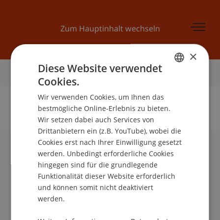
Zum Hauptinhalt wechseln
×
Diese Website verwendet
Startseite
Cookies.
GERMAN
Wir verwenden Cookies, um Ihnen das
ENGLISH
bestmögliche Online-Erlebnis zu bieten.
Wir setzen dabei auch Services von
Keine Daten zu dieser Person gefunden
Drittanbietern ein (z.B. YouTube), wobei die
Cookies erst nach Ihrer Einwilligung gesetzt
werden. Unbedingt erforderliche Cookies
Universität Liechtenstein
hingegen sind für die grundlegende
Fürst-Franz-Josef-Strasse
Funktionalität dieser Website erforderlich
9490 Vaduz
und können somit nicht deaktiviert
Liechtenstein
werden.
T +423 265 11 11
info@uni.li