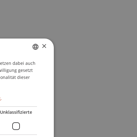
×
setzen dabei auch
GERMAN
willigung gesetzt
ENGLISH
onalität dieser
.
Unklassifizierte