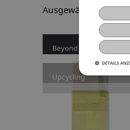
Ausgewählte Bücher
Beyond the Biennale
DETAILS ANZ
Upcycling