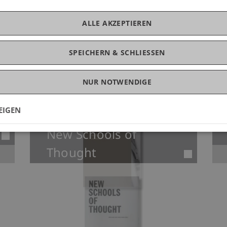
ALLE AKZEPTIEREN
SPEICHERN & SCHLIESSEN
NUR NOTWENDIGE
Modellwerkstatt
EIGEN
New Schools of
Thought