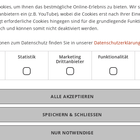
kies, um Ihnen das bestmögliche Online-Erlebnis zu bieten. Wir 
anbietern ein (z.B. YouTube), wobei die Cookies erst nach Ihrer Ein
 erforderliche Cookies hingegen sind für die grundlegende Funkti
ich und können somit nicht deaktiviert werden.
onen zum Datenschutz finden Sie in unserer
Datenschutzerklärung
Statistik
Marketing
Funktionalität
Drittanbieter
lligung
ALLE AKZEPTIEREN
zu können, muss der Datenverarbeitung in der
SPEICHERN & SCHLIESSEN
" zugestimmt werden. Weitere Details zur
erufen werden
NUR NOTWENDIGE