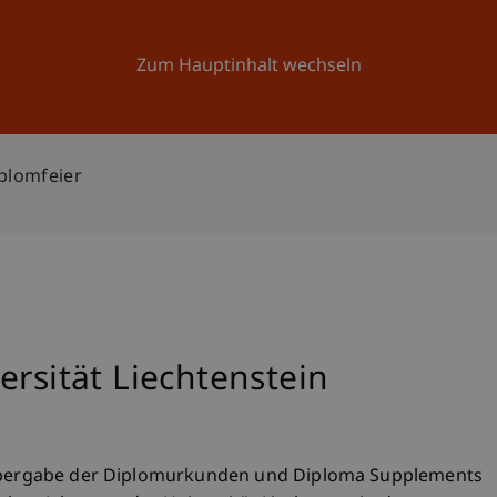
Forschung
Universität
Aktuelles
Zum Hauptinhalt wechseln
iplomfeier
ersität Liechtenstein
n Übergabe der Diplomurkunden und Diploma Supplements