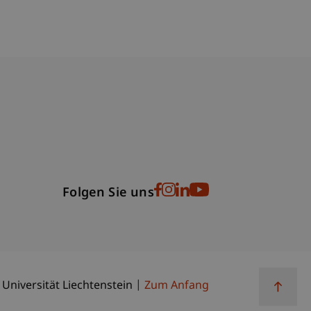
bdomain-Verzeichnis
Folgen Sie uns
 Universität Liechtenstein
Zum Anfang