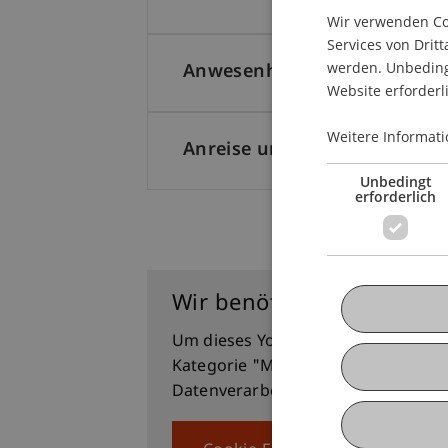
Wir verwenden Coo
Services von Dritt
werden. Unbedingt
Anwesenheit
Website erforderl
Weitere Informati
Anreise und Parken
Unbedingt
erforderlich
Diplomfeier 2023
Wir benötigen Ihre Einwi
Um dieses YouTube Video ansehen 
Kategorie "Marketing Drittanbieter
Datenverarbeitung können
hier
abg