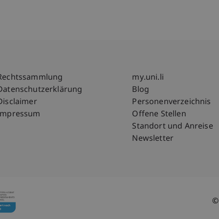
Fußzeile Rechtliche Hinweise
Fußzeile Su
Rechtssammlung
my.uni.li
Datenschutzerklärung
Blog
Disclaimer
Personenverzeichnis
Impressum
Offene Stellen
Standort und Anreise
Newsletter
©