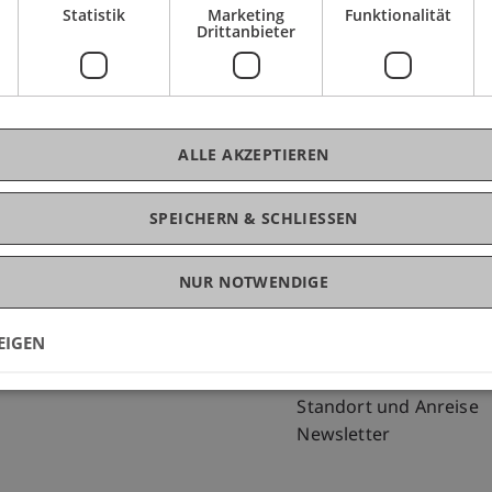
Statistik
Marketing
Funktionalität
Drittanbieter
ALLE AKZEPTIEREN
SPEICHERN & SCHLIESSEN
NUR NOTWENDIGE
Fußzeile Rechtliche Hinweise
Fußzeile Su
Rechtssammlung
my.uni.li
Datenschutzerklärung
Blog
EIGEN
Disclaimer
Personenverzeichnis
Impressum
Offene Stellen
Standort und Anreise
Newsletter