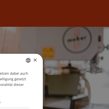
Anmelden
DE
EN
×
setzen dabei auch
GERMAN
willigung gesetzt
ENGLISH
onalität dieser
.