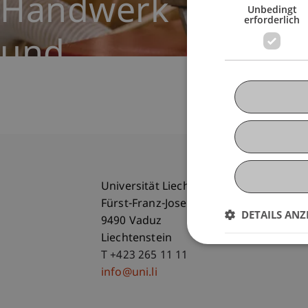
Handwerk
Unbedingt
erforderlich
und
Struktur
Universität Liechtenstein
Fürst-Franz-Josef-Strasse
DETAILS ANZ
9490 Vaduz
Liechtenstein
T +423 265 11 11
info@uni.li