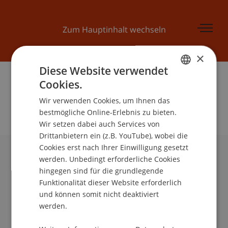
Zum Hauptinhalt wechseln
×
Diese Website verwendet
Cookies.
GERMAN
Wir verwenden Cookies, um Ihnen das
ENGLISH
bestmögliche Online-Erlebnis zu bieten.
Wir setzen dabei auch Services von
Drittanbietern ein (z.B. YouTube), wobei die
Cookies erst nach Ihrer Einwilligung gesetzt
werden. Unbedingt erforderliche Cookies
Universität Liechtenstein
hingegen sind für die grundlegende
Fürst-Franz-Josef-Strasse
Funktionalität dieser Website erforderlich
9490 Vaduz
und können somit nicht deaktiviert
Liechtenstein
werden.
T +423 265 11 11
info@uni.li