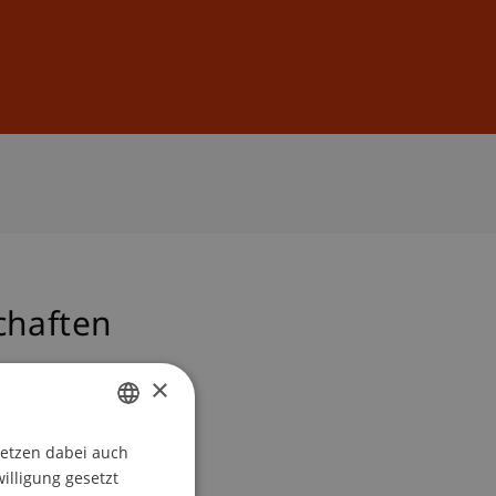
Anmelden
DE
EN
chaften
×
setzen dabei auch
GERMAN
willigung gesetzt
ENGLISH