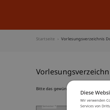
Studium
Weiterbildung
Startseite
Vorlesungsverzeichnis D
Vorlesungsverzeichn
Bitte das gewünschte Semester auswä
Diese Websi
Wir verwenden Coo
Services von Dritt
Semester