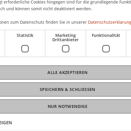
 erforderliche Cookies hingegen sind für die grundlegende Funkti
ich und können somit nicht deaktiviert werden.
onen zum Datenschutz finden Sie in unserer
Datenschutzerklärung
scussion (ECO & FIN)
Statistik
Marketing
Funktionalität
Drittanbieter
esentation (ECO & FIN)
ic Publishing A
ALLE AKZEPTIEREN
SPEICHERN & SCHLIESSEN
NUR NOTWENDIGE
EIGEN