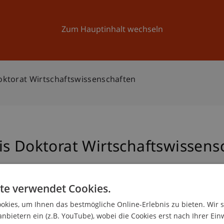
Forschung
Universität
Aktuelles
Zum Hauptinhalt wechseln
oktorat Wirtschaftswissenschaften
is Doktorat Wirtschaftswissens
hlen
te verwendet Cookies.
kies, um Ihnen das bestmögliche Online-Erlebnis zu bieten. Wir 
anbietern ein (z.B. YouTube), wobei die Cookies erst nach Ihrer Ein