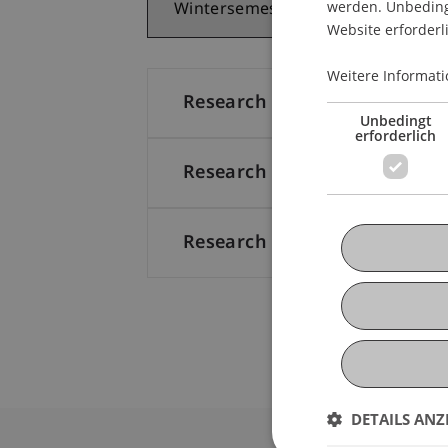
werden. Unbedingt
Website erforderl
Weitere Informati
Research Colloquium with Di
Unbedingt
erforderlich
Research Colloquium with Pr
Research Project and Scientif
DETAILS ANZ