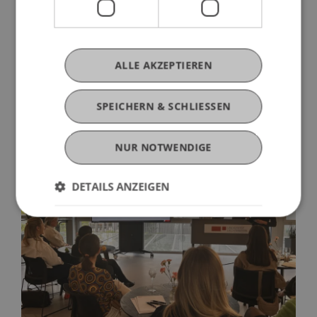
dem auch Women in Business Liechtenstein sowie
die Universität Liechtenstein als Partnerinnen
vertreten sein werden. Vor der Sommerpause
ALLE AKZEPTIEREN
findet auch der monatliche
Business Lunch
im
PUR in Schaan noch zweimal statt: am 28. Mai
und 25. Juni.
SPEICHERN & SCHLIESSEN
NUR NOTWENDIGE
DETAILS ANZEIGEN