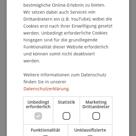
Gerade in einer Arbeitswelt, die von
bestmögliche Online-Erlebnis zu bieten.
zunehmender Komplexität und stetigem Wandel
Wir setzen dabei auch Services von
geprägt ist, gewinnt die Fähigkeit zur bewussten
Drittanbietern ein (z.B. YouTube), wobei die
Cookies erst nach Ihrer Einwilligung gesetzt
Selbstführung immer mehr an Bedeutung. Für
werden. Unbedingt erforderliche Cookies
viele Frauen bedeutet dies auch, unterschiedliche
hingegen sind für die grundlegende
Rollenbilder und Erwartungen bewusst zu
Funktionalität dieser Website erforderlich
reflektieren sowie den eigenen Karriereweg aktiv
und können somit nicht deaktiviert
und selbstbestimmt zu gestalten.
werden.
Austausch und Ausblick
Weitere Informationen zum Datenschutz
Beim anschliessenden Apéro nutzten die
finden Sie in unserer
Teilnehmerinnen die Gelegenheit, neue Kontakte
Datenschutzerklärung.
zu knüpfen, Erfahrungen auszutauschen und
bestehende Netzwerke weiter auszubauen.
Unbedingt
Statistik
Marketing
erforderlich
Drittanbieter
Nächste Gelegenheiten für Inspiration und
Austausch bietet der
Businesstag
am 20.
Oktober 2026 in Vaduz – eines der wichtigsten
Funktionalität
Unklassifizierte
Wirtschaftsforen für Frauen in der Region, bei