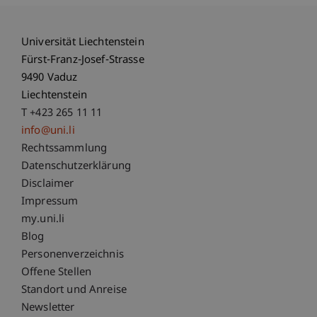
Universität Liechtenstein
Fürst-Franz-Josef-Strasse
9490 Vaduz
Liechtenstein
T +423 265 11 11
info@uni.li
Fußzeile Rechtliche Hinweise
Rechtssammlung
Datenschutzerklärung
Disclaimer
Impressum
Fußzeile Subdomain-Verzeichnis
my.uni.li
Blog
Personenverzeichnis
Offene Stellen
Standort und Anreise
Newsletter