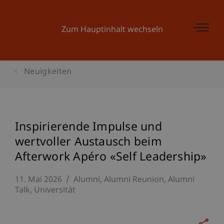
Zum Hauptinhalt wechseln
Neuigkeiten
Inspirierende Impulse und
wertvoller Austausch beim
Afterwork Apéro «Self Leadership»
11. Mai 2026
Alumni
Alumni Reunion
Alumni
Talk
Universität