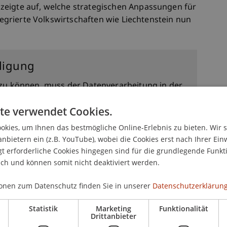
zeigte auf, welche strategischen Anpassungen für
ntegrierte Volkswirtschaften wie Liechtenstein nun
Campus Gesprächs vom
lligung
zu können, muss der Datenverarbeitung in der
" zugestimmt werden. Weitere Details zur
te verwendet Cookies.
erufen werden
kies, um Ihnen das bestmögliche Online-Erlebnis zu bieten. Wir 
anbietern ein (z.B. YouTube), wobei die Cookies erst nach Ihrer Ein
 erforderliche Cookies hingegen sind für die grundlegende Funkti
ich und können somit nicht deaktiviert werden.
onen zum Datenschutz finden Sie in unserer
Datenschutzerklärung
Statistik
Marketing
Funktionalität
Drittanbieter