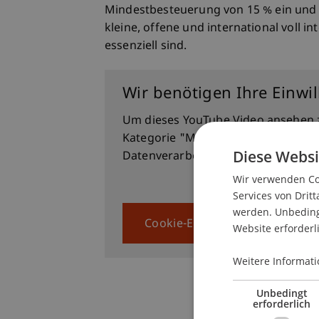
Mindestbesteuerung von 15 % ein und 
kleine, offene und international voll i
essenziell sind.
Die Aufzeichnung des 
Wir benötigen Ihre Einwi
22.4.2026
Um dieses YouTube Video ansehen 
Kategorie "Marketing Drittanbieter
Diese Websi
Datenverarbeitung können
hier
abg
Wir verwenden Coo
Services von Dritt
werden. Unbedingt
Cookie-Einstellungen anzeigen
Website erforderl
Weitere Informati
Unbedingt
erforderlich