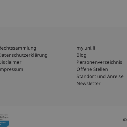
Fußzeile Rechtliche Hinweise
Fußzeile Su
Rechtssammlung
my.uni.li
Datenschutzerklärung
Blog
Disclaimer
Personenverzeichnis
Impressum
Offene Stellen
Standort und Anreise
Newsletter
©