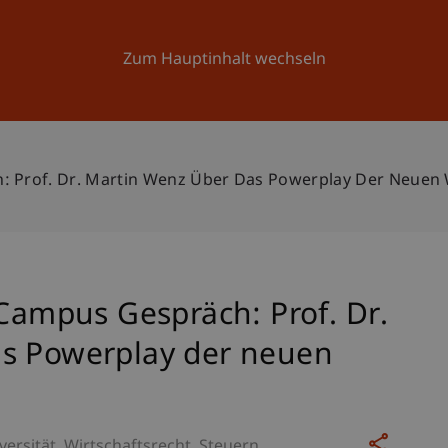
Forschung
Universität
Aktuelles
Zum Hauptinhalt wechseln
h: Prof. Dr. Martin Wenz Über Das Powerplay Der Neuen
 Campus Gespräch: Prof. Dr.
as Powerplay der neuen
versität
Wirtschaftsrecht
Steuern