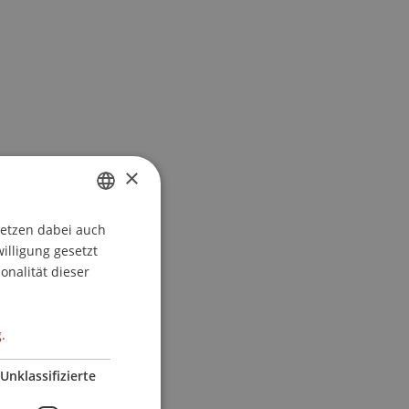
×
setzen dabei auch
GERMAN
willigung gesetzt
ENGLISH
onalität dieser
.
Unklassifizierte